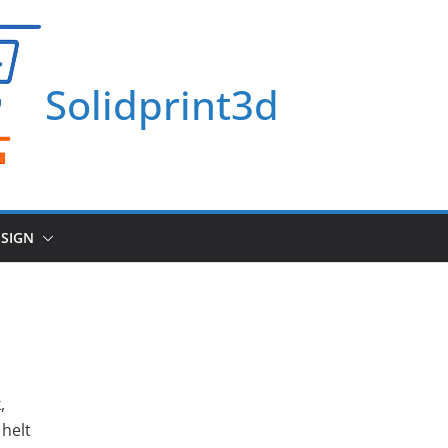
Solidprint3d
ESIGN
,
 helt