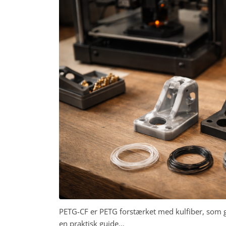
PETG-CF er PETG forstærket med kulfiber, som g
en praktisk guide…