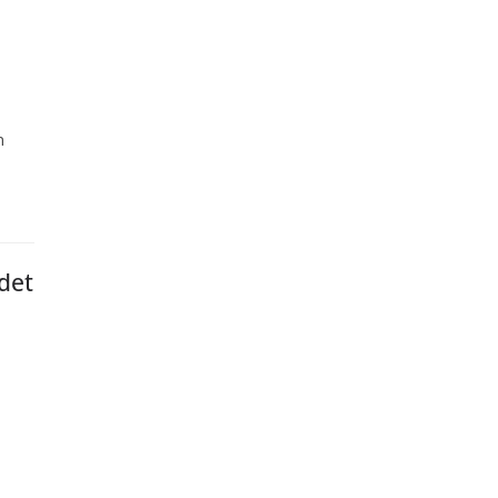
n
 det