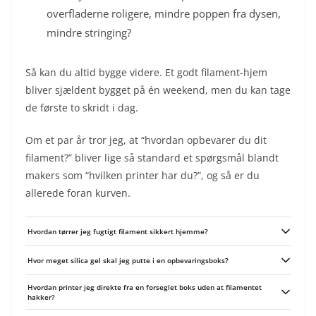
overfladerne roligere, mindre poppen fra dysen,
mindre stringing?
Så kan du altid bygge videre. Et godt filament-hjem
bliver sjældent bygget på én weekend, men du kan tage
de første to skridt i dag.
Om et par år tror jeg, at “hvordan opbevarer du dit
filament?” bliver lige så standard et spørgsmål blandt
makers som “hvilken printer har du?”, og så er du
allerede foran kurven.
Hvordan tørrer jeg fugtigt filament sikkert hjemme?
Brug enten en dedikeret filamenttørrer eller en almindelig ovn/food-
Hvor meget silica gel skal jeg putte i en opbevaringsboks?
dehydrator med præcis temperaturstyring. Som tommelfingerregel: PLA 40-
50°C i 2-6 timer, PETG ~60-65°C i 4-6 timer, nylon 70-80°C i 6-12 timer, TPU
Det afhænger af boksens størrelse: små beholdere til en enkelt rulle (5-10
lavt først (40-50°C) og kortere tid; overstig aldrig materialets
Hvordan printer jeg direkte fra en forseglet boks uden at filamentet
liter) klarer sig ofte med 20-50 g, mens store bokse (20+ liter) bør have 100-
glasovergangstemperatur. Tjek producentens anbefalinger og lad spoolen
hakker?
200 g fordelt jævnt. Brug indikator-silica så du kan se, hvornår den er
køle i lukket boks før brug.
mættet, og læg ekstra i hvis du bor i meget fugtigt klima.
Lav en tæt gennemføring til et kort PTFE-rør og hold røret så kort og lige som