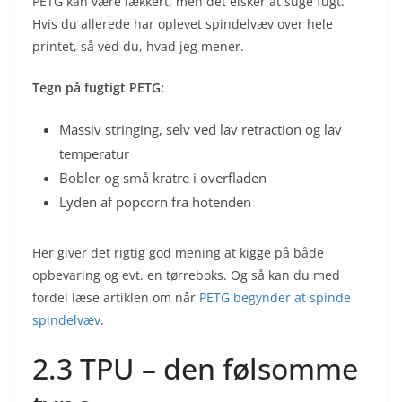
PETG kan være lækkert, men det elsker at suge fugt.
Hvis du allerede har oplevet spindelvæv over hele
printet, så ved du, hvad jeg mener.
Tegn på fugtigt PETG:
Massiv stringing, selv ved lav retraction og lav
temperatur
Bobler og små kratre i overfladen
Lyden af popcorn fra hotenden
Her giver det rigtig god mening at kigge på både
opbevaring og evt. en tørreboks. Og så kan du med
fordel læse artiklen om når
PETG begynder at spinde
spindelvæv
.
2.3 TPU – den følsomme