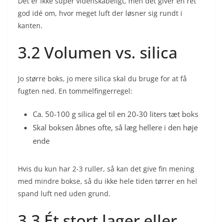
Det er ikke super videnskabeligt, men det giver en ret
god idé om, hvor meget luft der løsner sig rundt i
kanten.
3.2 Volumen vs. silica
Jo større boks, jo mere silica skal du bruge for at få
fugten ned. En tommelfingerregel:
Ca. 50-100 g silica gel til en 20-30 liters tæt boks
Skal boksen åbnes ofte, så læg hellere i den høje
ende
Hvis du kun har 2-3 ruller, så kan det give fin mening
med mindre bokse, så du ikke hele tiden tørrer en hel
spand luft ned uden grund.
3.3 Ét stort lager eller