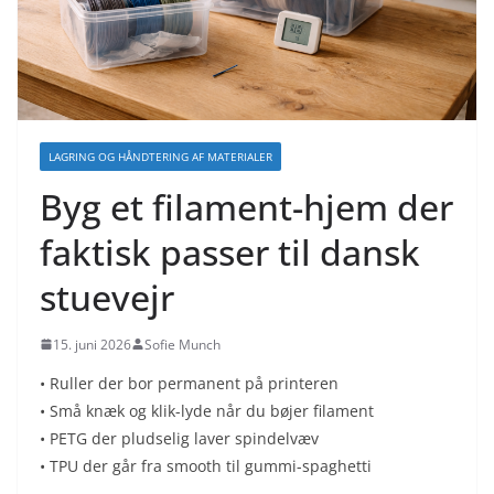
LAGRING OG HÅNDTERING AF MATERIALER
Byg et filament-hjem der
faktisk passer til dansk
stuevejr
15. juni 2026
Sofie Munch
• Ruller der bor permanent på printeren
• Små knæk og klik-lyde når du bøjer filament
• PETG der pludselig laver spindelvæv
• TPU der går fra smooth til gummi-spaghetti