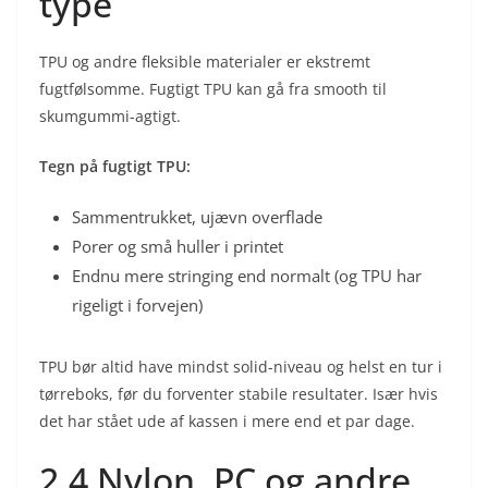
type
TPU og andre fleksible materialer er ekstremt
fugtfølsomme. Fugtigt TPU kan gå fra smooth til
skumgummi-agtigt.
Tegn på fugtigt TPU:
Sammentrukket, ujævn overflade
Porer og små huller i printet
Endnu mere stringing end normalt (og TPU har
rigeligt i forvejen)
TPU bør altid have mindst solid-niveau og helst en tur i
tørreboks, før du forventer stabile resultater. Især hvis
det har stået ude af kassen i mere end et par dage.
2.4 Nylon, PC og andre