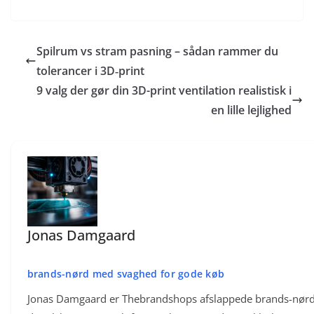
diameter) og forstærk med ribber og filtter.
Lav ribber med tykkelse omkring 40-60% af tilstødende vægtykkelse og højde
1-2x vægtykkelsen, og tilslut dem med filtter for at undgå
spændingskoncentration. Placer ribber tæt ved skruehuller, udhæng og tynde
sektioner, og orienter printet så ribbernes belastning går langs lagene.
Spilrum vs stram pasning – sådan rammer du
tolerancer i 3D‑print
9 valg der gør din 3D-print ventilation realistisk i
en lille lejlighed
Jonas Damgaard
brands-nørd med svaghed for gode køb
Jonas Damgaard er Thebrandshops afslappede brands-nørd