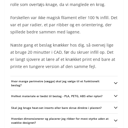
rolle som overtøjs-knage, da vi manglede en krog.
Forskellen var ikke magisk filament eller 100 % infill. Det
var et par radier, et par ribber og en orientering, der
spillede bedre sammen med lagene.
Næste gang et beslag knækker hos dig, så overvej lige
at bruge 20 minutter i CAD, før du skruer infill op. Det
er langt sjovere at lære af et knækket print end bare at
printe en tungere version af den samme fejl.
Hvor mange perimetre (vægge) skal jeg vælge til et funktionelt
beslag?
Som tommelfingerregel: mindst 2-3 perimetre til lette beslag, 3-4 til
Hvilket materiale er bedst til beslag - PLA, PETG, ABS eller nylon?
almindelige bærende beslag og 4-6 til kraftigt belastede dele. Tænk i samlet
vægtykkelse fremfor kun infill-procent - bedre flere solide lag end højt infill.
PLA er fint til prototyper og stikbelastning, men sprødt ved slag eller varme.
Sæt helst perimeter-tykkelsen så den matcher dine skruer og bosser.
Skal jeg bruge heat-set inserts eller bare skrue direkte i plasten?
PETG giver bedre slagstyrke og kemikaliebestandighed, ABS klarer højere
temperaturer men kræver varmebed. Nylon er mest sej og slidstærk til
Brug heat-set inserts eller metalindsatser ved gentagen montage eller høje
belastede beslag, men er hygroskopisk og kræver mere print-pleje.
Hvordan dimensionerer og placerer jeg ribber for mest styrke uden at
spændinger - de giver langt bedre trækstyrke og modvirker udtræk. Hvis du
svække designet?
alligevel vil skrue i plasten, gør bossen bredere og højere (min. 2-3x skrue-