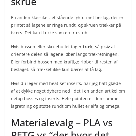
skrue
En anden klassiker: et stående rørformet beslag, der er
printet så lagene er ringe rundt, og skruen trækker på
tværs. Det kan flække som en træstub.
Hvis bossen eller skruehullet tager
træk
, så prøv at
orientere delen så lagene løber langs trækretningen.
Eller forbind bossen med kraftige ribber til resten af
beslaget, så trækket ikke kun bæres af få lag.
Hvis du leger med heat-set inserts, har jeg haft glæde
af at dykke noget dybere ned i det i en anden artikel om
netop bosses og inserts. Hele pointen er den samme:
lagretning og støtte rundt om hullet er alfa og omega.
Materialevalg – PLA vs
PETG vs “der hvor det