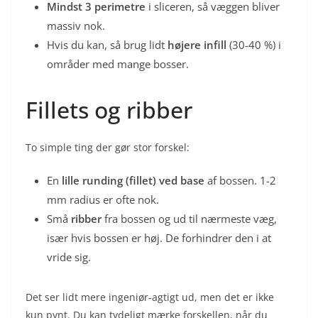
Mindst 3 perimetre
i sliceren, så væggen bliver
massiv nok.
Hvis du kan, så brug lidt
højere infill
(30-40 %) i
områder med mange bosser.
Fillets og ribber
To simple ting der gør stor forskel:
En
lille runding (fillet) ved base
af bossen. 1-2
mm radius er ofte nok.
Små
ribber
fra bossen og ud til nærmeste væg,
især hvis bossen er høj. De forhindrer den i at
vride sig.
Det ser lidt mere ingeniør-agtigt ud, men det er ikke
kun pynt. Du kan tydeligt mærke forskellen, når du