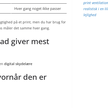
print ventilatio
Hver gang noget ikke passer
realistisk i en lil
lejlighed
tighed på et print, men du har brug for
ims måler det samme hver gang.
vad giver mest
 en
digital skydelære
vornår den er