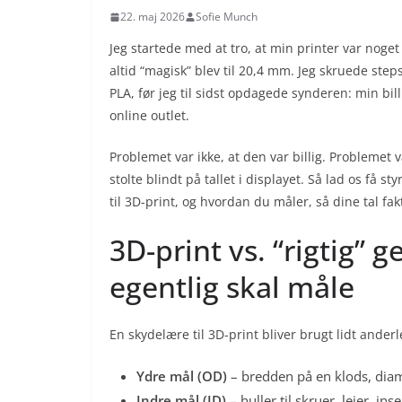
22. maj 2026
Sofie Munch
Jeg startede med at tro, at min printer var nog
altid “magisk” blev til 20,4 mm. Jeg skruede st
PLA, før jeg til sidst opdagede synderen: min bill
online outlet.
Problemet var ikke, at den var billig. Problemet v
stolte blindt på tallet i displayet. Så lad os få 
til 3D-print, og hvordan du måler, så dine tal fak
3D-print vs. “rigtig” 
egentlig skal måle
En skydelære til 3D-print bliver brugt lidt ande
Ydre mål (OD)
– bredden på en klods, diam
Indre mål (ID)
– huller til skruer, lejer, inse