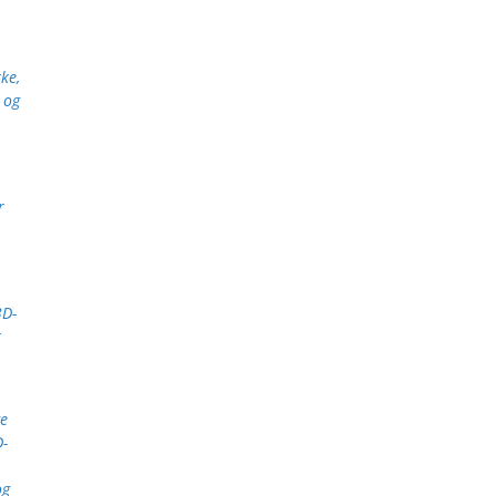
ke,
 og
r
3D-
r
e
D-
og