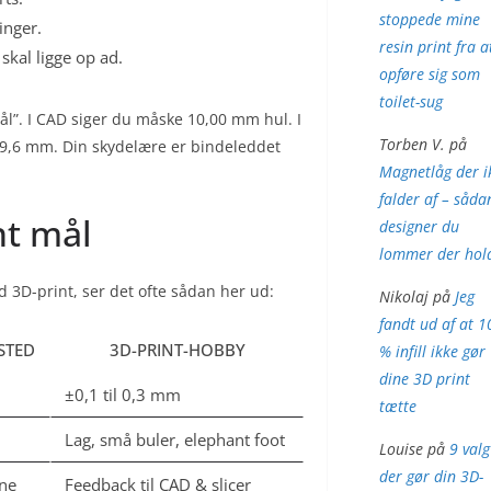
stoppede mine
inger.
resin print fra a
skal ligge op ad.
opføre sig som
toilet-sug
ål”. I CAD siger du måske 10,00 mm hul. I
Torben V.
på
9,6 mm. Din skydelære er bindeleddet
Magnetlåg der i
falder af – såda
nt mål
designer du
lommer der hol
 3D-print, ser det ofte sådan her ud:
Nikolaj
på
Jeg
fandt ud af at 1
STED
3D-PRINT-HOBBY
% infill ikke gør
dine 3D print
±0,1 til 0,3 mm
tætte
Lag, små buler, elephant foot
Louise
på
9 valg
der gør din 3D-
mne
Feedback til CAD & slicer