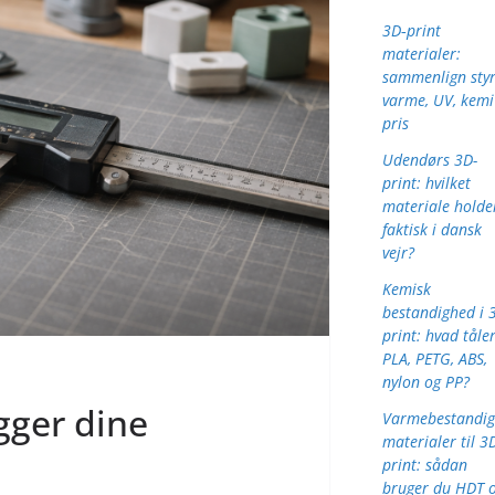
3D‑print
materialer:
sammenlign styr
varme, UV, kemi
pris
Udendørs 3D-
print: hvilket
materiale holde
faktisk i dansk
vejr?
Kemisk
bestandighed i 
print: hvad tåle
PLA, PETG, ABS,
nylon og PP?
gger dine
Varmebestandig
materialer til 3
print: sådan
bruger du HDT 