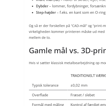
Dybder
– lommer, fordybninger, forsænkn
Step-højder
– f.eks. en kant som en O-ring 
Og så er der forskellen på “CAD-mål” og “print-m
virkeligheden kommer printeren måske ud med 
mellem de to.
Gamle mål vs. 3D-pri
Hvis vi sætter klassisk metalbearbejdning op mod
TRADITIONELT VÆRK
Typisk tolerance
±0,02 mm
Overflade
Fræset / slebet
Formål med måling
Kontrol af færdigt e