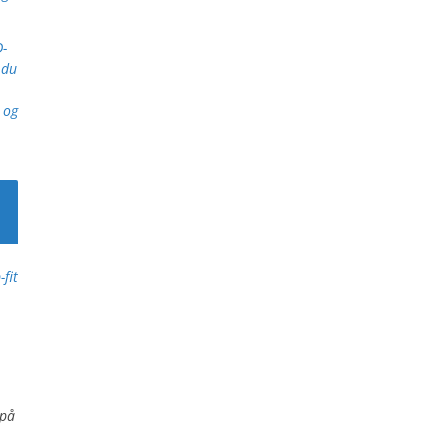
D-
 du
r og
-fit
på