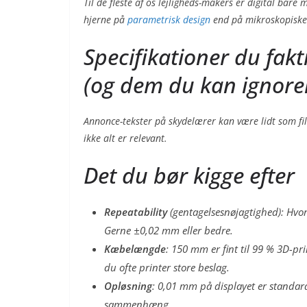
Til de fleste af os lejligheds-makers er digital bare 
hjerne på
parametrisk design
end på mikroskopiske 
Specifikationer du fakti
(og dem du kan ignore
Annonce-tekster på skydelærer kan være lidt som fi
ikke alt er relevant.
Det du bør kigge efter
Repeatability
(gentagelsesnøjagtighed): Hvo
Gerne ±0,02 mm eller bedre.
Kæbelængde
: 150 mm er fint til 99 % 3D-pr
du ofte printer store beslag.
Opløsning
: 0,01 mm på displayet er standar
sammenhæng.