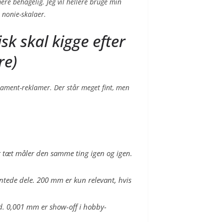
mere behagelig. Jeg vil hellere bruge min
nonie-skalaer.
sk skal kigge efter
re)
lament-reklamer. Der står meget fint, men
r tæt måler den samme ting igen og igen.
intede dele. 200 mm er kun relevant, hvis
d. 0,001 mm er show-off i hobby-