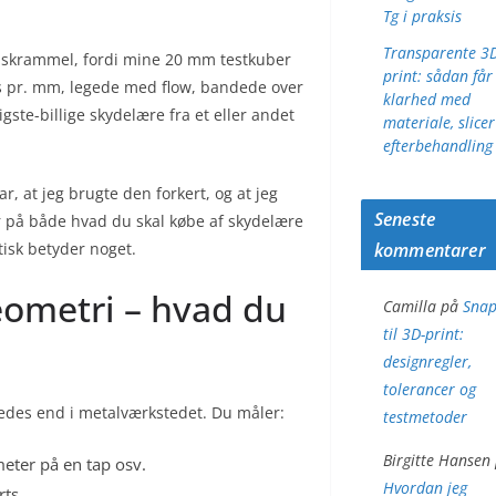
Tg i praksis
Transparente 3
et skrammel, fordi mine 20 mm testkuber
print: sådan får
eps pr. mm, legede med flow, bandede over
klarhed med
igste-billige skydelære fra et eller andet
materiale, slice
efterbehandling
ar, at jeg brugte den forkert, og at jeg
Seneste
styr på både hvad du skal købe af skydelære
kommentarer
tisk betyder noget.
geometri – hvad du
Camilla
på
Snap
til 3D-print:
designregler,
tolerancer og
rledes end i metalværkstedet. Du måler:
testmetoder
Birgitte Hansen
eter på en tap osv.
Hvordan jeg
rts.