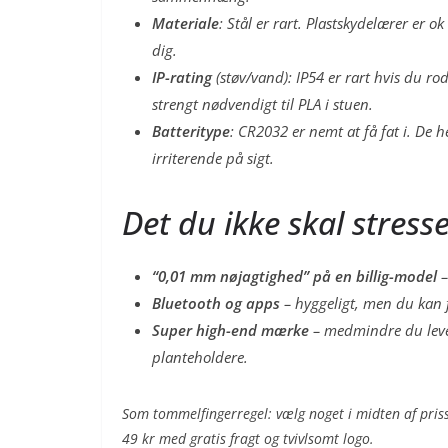
Materiale
: Stål er rart. Plastskydelærer er 
dig.
IP-rating
(støv/vand): IP54 er rart hvis du ro
strengt nødvendigt til PLA i stuen.
Batteritype
: CR2032 er nemt at få fat i. De h
irriterende på sigt.
Det du ikke skal stress
“0,01 mm nøjagtighed” på en billig-model
–
Bluetooth og apps
– hyggeligt, men du kan f
Super high-end mærke
– medmindre du lever
planteholdere.
Som tommelfingerregel: vælg noget i midten af prissk
49 kr med gratis fragt og tvivlsomt logo.