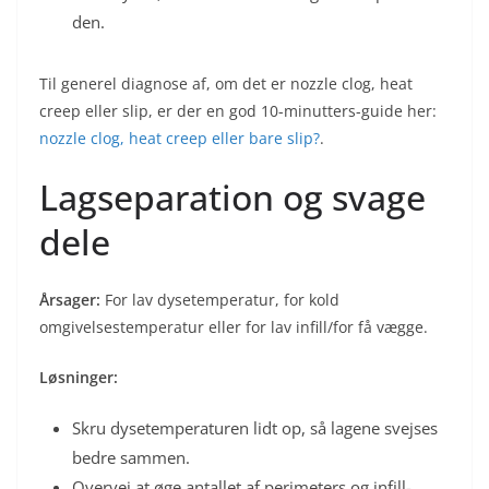
den.
Til generel diagnose af, om det er nozzle clog, heat
creep eller slip, er der en god 10-minutters-guide her:
nozzle clog, heat creep eller bare slip?
.
Lagseparation og svage
dele
Årsager:
For lav dysetemperatur, for kold
omgivelsestemperatur eller for lav infill/for få vægge.
Løsninger:
Skru dysetemperaturen lidt op, så lagene svejses
bedre sammen.
Overvej at øge antallet af perimeters og infill-