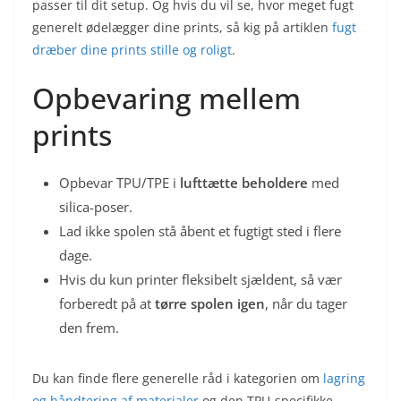
passer til dit setup. Og hvis du vil se, hvor meget fugt
generelt ødelægger dine prints, så kig på artiklen
fugt
dræber dine prints stille og roligt
.
Opbevaring mellem
prints
Opbevar TPU/TPE i
lufttætte beholdere
med
silica-poser.
Lad ikke spolen stå åbent et fugtigt sted i flere
dage.
Hvis du kun printer fleksibelt sjældent, så vær
forberedt på at
tørre spolen igen
, når du tager
den frem.
Du kan finde flere generelle råd i kategorien om
lagring
og håndtering af materialer
og den TPU-specifikke