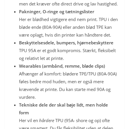
men det kræver ofte direct drive og lav hastighed.
Pakninger, O-ringe og tætningslister
Her er blødhed vigtigere end nem print. TPU i den
bløde ende (80A-90A) eller anden blød TPE kan
være oplagt, hvis din printer kan håndtere det.
Beskyttelsesdele, bumpers, hjørnebeskyttere
TPU 95A er et godt kompromis. Stærkt, fleksibelt
og relativt let at printe.
Wearables (armbånd, remme, bløde clips)
Afhænger af komfort: blødere TPE/TPU (80A-90A)
føles bedre mod huden, men er også mere
krævende at printe. Du kan starte med 90A og
vurdere.
Tekniske dele der skal bøje lidt, men holde
form
Her vil en
hårdere
TPU (95A- shore og op) ofte
være smartest. Du får fleksibilitet uden at delen